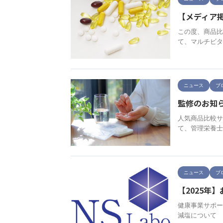
【メディア
この度、商品比
て、マルチビタ
ニュース
ブ
監修のお知ら
人気商品比較サ
て、管理栄養士
ニュース
ブ
【2025年
健康事業サポー
減塩について 