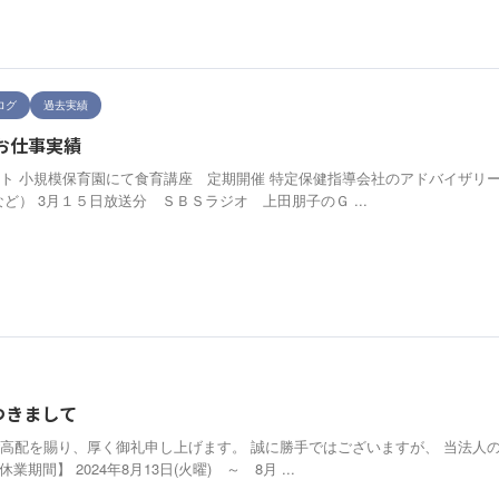
ログ
過去実績
】お仕事実績
ト 小規模保育園にて食育講座 定期開催 特定保健指導会社のアドバイザリー
など） 3月１５日放送分 ＳＢＳラジオ 上田朋子のＧ ...
つきまして
高配を賜り、厚く御礼申し上げます。 誠に勝手ではございますが、 当法人
期間】 2024年8月13日(火曜) ～ 8月 ...