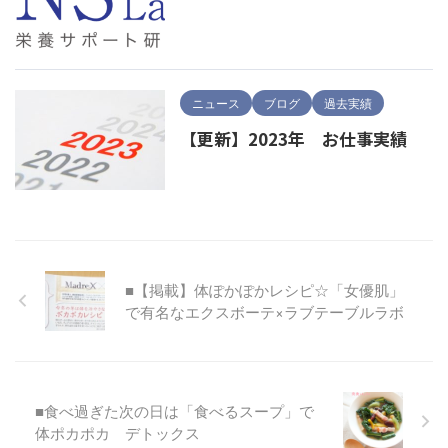
ニュース
ブログ
過去実績
【更新】2023年 お仕事実績
■【掲載】体ぽかぽかレシピ☆「女優肌」
で有名なエクスボーテ×ラブテーブルラボ
■食べ過ぎた次の日は「食べるスープ」で
体ポカポカ デトックス