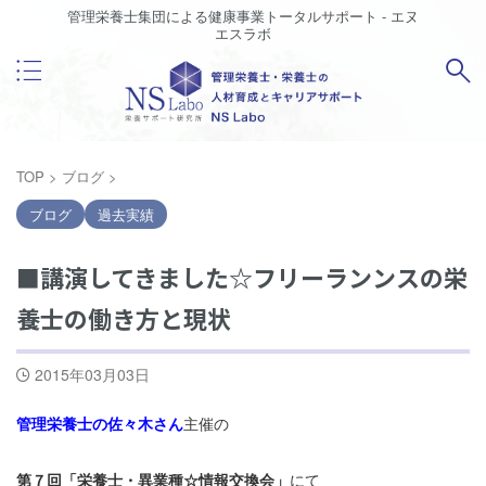
管理栄養士集団による健康事業トータルサポート - エヌ
エスラボ
TOP
>
ブログ
>
ブログ
過去実績
■講演してきました☆フリーランンスの栄
養士の働き方と現状
2015年03月03日
管理栄養士の佐々木さん
主催の
第７回「栄養士・異業種☆情報交換会」
にて