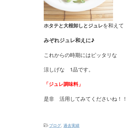
を和えて
ホタテと大根卸しとジュレ
みぞれジュレ和えに♪
これからの時期にはピッタリな
涼しげな 1品です。
「ジュレ調味料」
是非 活用してみてくださいね！！
-
ブログ
,
過去実績