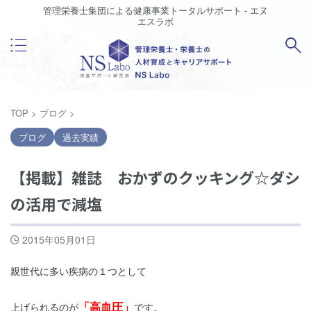
管理栄養士集団による健康事業トータルサポート - エヌ
エスラボ
TOP
>
ブログ
>
ブログ
過去実績
【掲載】雑誌 おかずのクッキング☆ダシ
の活用で減塩
2015年05月01日
親世代に多い疾病の１つとして
「高血圧」
上げられるのが
です。