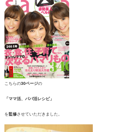
こちらの
30ページ
の
「ママ活、パパ活レシピ」
を
監修
させていただきました。