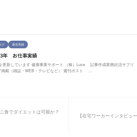
ログ
過去実績
23年 お仕事実績
を更新しています 健康事業サポート （株）Luce 記事作成業務妊活サプ
ア掲載（雑誌・WEB・テレビなど） 週刊ポスト ...
ニ食でダイエットは可能か？
【在宅ワーカーインタビュ